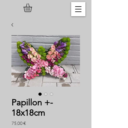
Papillon +-
18x18cm
Prezzo
75,00 €