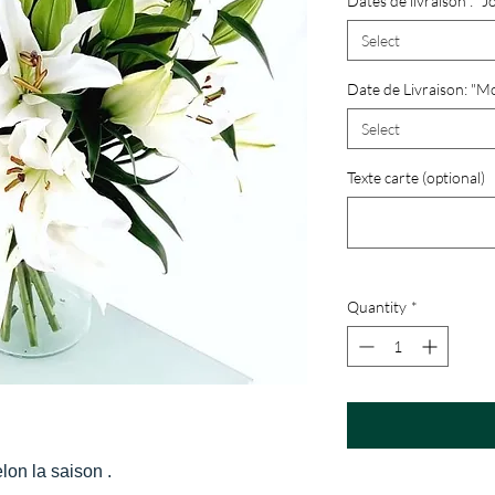
Dates de livraison : "J
Select
Date de Livraison: "M
Select
Texte carte (optional)
Quantity
*
lon la saison .