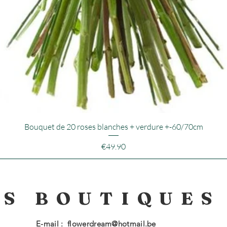
Bouquet de 20 roses blanches + verdure +-60/70cm
Price
€49.90
OS BOUTIQUE
E-mail :
flowerdream@hotmail.be