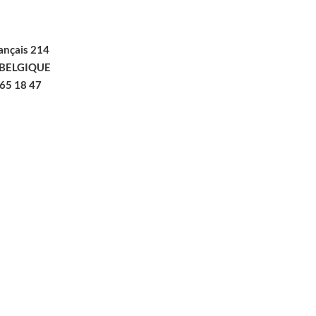
ançais 214
BELGIQUE
365 18 47