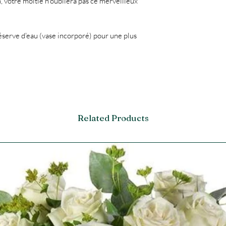
 votre moitié n'oubliera pas ce merveilleux
serve d'eau (vase incorporé) pour une plus
Related Products