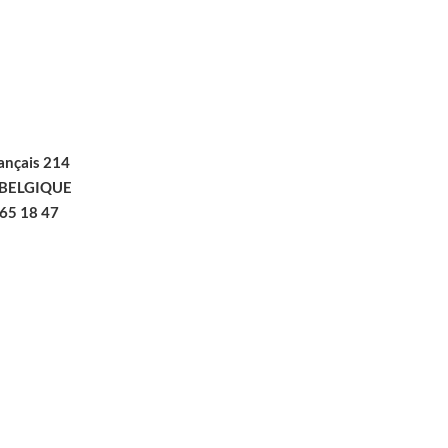
S
ançais 214
BELGIQUE
365 18 47