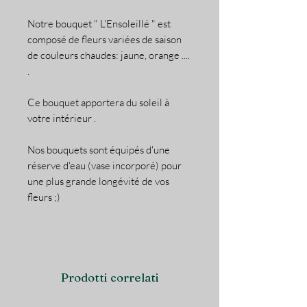
Notre bouquet " L'Ensoleillé " est
composé de fleurs variées de saison
de couleurs chaudes: jaune, orange ....
.
Ce bouquet apportera du soleil à
votre intérieur .
Nos bouquets sont équipés d'une
réserve d'eau (vase incorporé) pour
une plus grande longévité de vos
fleurs ;)
Prodotti correlati