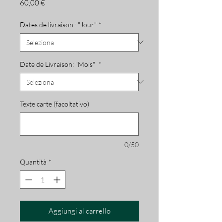
Prezzo
60,00 €
Dates de livraison : "Jour"
*
Date de Livraison: "Mois"
*
Texte carte (facoltativo)
0/50
Quantità
*
Aggiungi al carrello