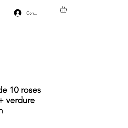
Connexion
e 10 roses
+ verdure
m