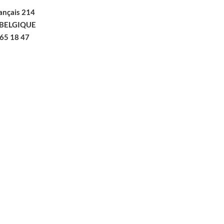
ançais 214
BELGIQUE
365 18 47